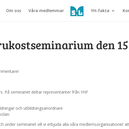
Om oss
Våra medlemmar
YH-fakta
Ko
rukostseminarium den 15
mmentarer
s. På seminariet deltar representanter från YHF
ildningar och utbildningsanordnare
kolan.
under seminariet vill vi erbjuda alla våra medlemsorganisationer at