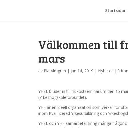
Startsidan
Välkommen till f
mars
av
Pia Almgren
|
jan 14, 2019
|
Nyheter
|
0 Ko
YHSL bjuder in till frukostseminarium den 15 mar
(Yrkeshögskoleförbundet).
YHF är en ideell organisation som verkar för utb
inom Kvalificerad Yrkesutbildning och Yrkeshögs
YHSL och YHF samarbetar kring många frågor och 