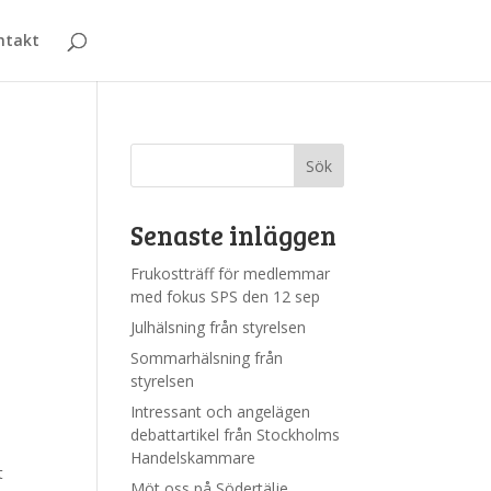
ntakt
Senaste inläggen
Frukostträff för medlemmar
med fokus SPS den 12 sep
Julhälsning från styrelsen
Sommarhälsning från
styrelsen
Intressant och angelägen
debattartikel från Stockholms
Handelskammare
t
Möt oss på Södertälje